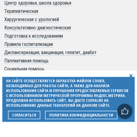
Центр здоровья, школа здоровья
Терапевтическая
Хирургическая с урологией
Консультативно-диагностическая
Подготовка к исследованиям
Правила госпитализации
Диспансеризация, вакцинация, гепатит, диабет
Паллиативная помощь
Социальная помощь
ОТДЕЛЕНИЕ ПЛАТНЫХ УСЛУГ
НА САЙТЕ ОСУЩЕСТВЛЯЕТСЯ ОБРАБОТКА ФАЙЛОВ COOKIE,
НЕОБХОДИМЫХ ДЛЯ РАБОТЫ САЙТА, А ТАКЖЕ ДЛЯ АНАЛИЗА
Нормативные документы
ИСПОЛЬЗОВАНИЯ САЙТА И УЛУЧШЕНИЯ ПРЕДОСТАВЛЯЕМЫХ СЕРВИСОВ
Время, место работы ОПМУ
С ИСПОЛЬЗОВАНИЕМ МЕТРИЧЕСКОЙ ПРОГРАММЫ ЯНДЕКС.МЕТРИКА.
ПРОДОЛЖАЯ ИСПОЛЬЗОВАТЬ САЙТ, ВЫ ДАЕТЕ СОГЛАСИЕ НА
Сотрудники ОПМУ
ИСПОЛЬЗОВАНИЕ ДАННЫХ ТЕХНОЛОГИЙ НА ДАННОМ САЙТЕ.
Услуги ОПМУ
СОГЛАСИТЬСЯ
ПОЛИТИКА КОНФИДЕНЦИАЛЬНОСТИ
Единое окно (справки авто, оружие)
Медосмотры/профосмотры
ДМС - пациентам