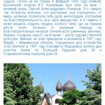
судьба. Почти на ее глазах 4 февраля 1905 года бомбой,
брошенной эсером И.П. Каляевым, был убит ее муж –
великий князь Сергей Александрович Романов. Его смерть
так потрясла княгиню, что внутренне она отрешилась от
мира, целиком посвятила себя делу милосердия, употребив
на благотворительность все свое имущество. А в память о
муже решила создать общину особого типа, где на первом
месте было лечение и оказание помощи на
благотворительных началах (лечили всех раненных, увечных,
бедных, голодных сирот), на втором – центр художественной
культуры. Именно на этих принципах и возникла в 1907 году
Марфо – Мариинская обитель. Специально для устройства
этой обители в 1907 году Елизавета Федоровна купила два
участка земли по Большой Ордынке дом 34 и
Старомонетному переулку дом 33.