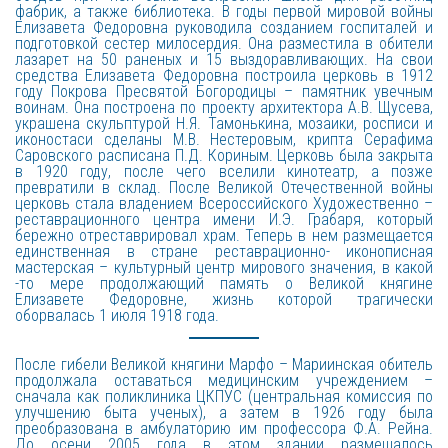
фабрик, а также библиотека. В годы первой мировой войны
Елизавета Федоровна руководила созданием госпиталей и
подготовкой сестер милосердия. Она разместила в обители
лазарет на 50 раненых и 15 выздоравливающих. На свои
средства Елизавета Федоровна построила церковь в 1912
году Покрова Пресвятой Богородицы – памятник увечным
воинам. Она построена по проекту архитектора А.В. Щусева,
украшена скульптурой Н.Я. Тамонькина, мозаики, росписи и
иконостаси сделаны М.В. Нестеровым, крипта Серафима
Саровского расписана П.Д. Кориным. Церковь была закрыта
в 1920 году, после чего вселили кинотеатр, а позже
превратили в склад. После Великой Отечественной войны
церковь стала владением Всероссийского Художественно –
реставрационного центра имени И.Э. Грабаря, который
бережно отреставрировал храм. Теперь в нем размещается
единственная в стране реставрационно- иконописная
мастерская – культурный центр мирового значения, в какой
-то мере продолжающий память о Великой княгине
Елизавете Федоровне, жизнь которой трагически
оборвалась 1 июля 1918 года.
После гибели Великой княгини Марфо – Мариинская обитель
продолжала оставаться медицинским учреждением –
сначала как поликлиника ЦКПУС (центральная комиссия по
улучшению быта ученых), а затем в 1926 году была
преобразована в амбулаторию им профессора Ф.А. Рейна.
До осени 2005 года в этом здании размещалось