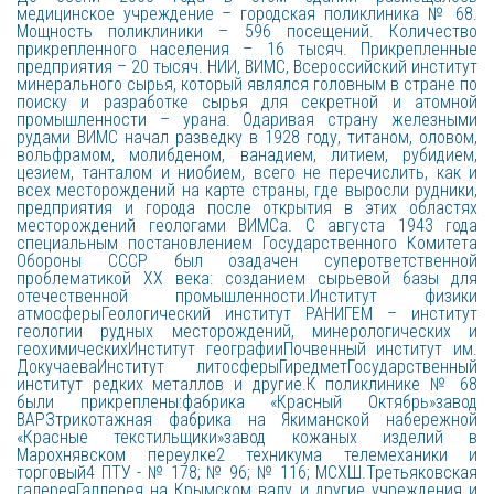
медицинское учреждение – городская поликлиника № 68.
Мощность поликлиники – 596 посещений. Количество
прикрепленного населения – 16 тысяч. Прикрепленные
предприятия – 20 тысяч. НИИ, ВИМС, Всероссийский институт
минерального сырья, который являлся головным в стране по
поиску и разработке сырья для секретной и атомной
промышленности – урана. Одаривая страну железными
рудами ВИМС начал разведку в 1928 году, титаном, оловом,
вольфрамом, молибденом, ванадием, литием, рубидием,
цезием, танталом и ниобием, всего не перечислить, как и
всех месторождений на карте страны, где выросли рудники,
предприятия и города после открытия в этих областях
месторождений геологами ВИМСа. С августа 1943 года
специальным постановлением Государственного Комитета
Обороны СССР был озадачен суперответственной
проблематикой XX века: созданием сырьевой базы для
отечественной промышленности.Институт физики
атмосферыГеологический институт РАНИГЕМ – институт
геологии рудных месторождений, минерологических и
геохимическихИнститут географииПочвенный институт им.
ДокучаеваИнститут литосферыГиредметГосударственный
институт редких металлов и другие.К поликлинике № 68
были прикреплены:фабрика «Красный Октябрь»завод
ВАРЗтрикотажная фабрика на Якиманской набережной
«Красные текстильщики»завод кожаных изделий в
Марохнявском переулке2 техникума телемеханики и
торговый4 ПТУ - № 178; № 96; № 116; МСХШ.Третьяковская
галереяГаллерея на Крымском валу и другие учреждения и