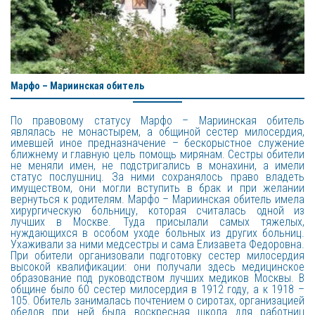
Марфо – Мариинская обитель
По правовому статусу Марфо – Мариинская обитель
являлась не монастырем, а общиной сестер милосердия,
имевшей иное предназначение – бескорыстное служение
ближнему и главную цель помощь мирянам. Сестры обители
не меняли имен, не подстригались в монахини, а имели
статус послушниц. За ними сохранялось право владеть
имуществом, они могли вступить в брак и при желании
вернуться к родителям. Марфо – Мариинская обитель имела
хирургическую больницу, которая считалась одной из
лучших в Москве. Туда присылали самых тяжелых,
нуждающихся в особом уходе больных из других больниц.
Ухаживали за ними медсестры и сама Елизавета Федоровна.
При обители организовали подготовку сестер милосердия
высокой квалификации: они получали здесь медицинское
образование под руководством лучших медиков Москвы. В
общине было 60 сестер милосердия в 1912 году, а к 1918 –
105. Обитель занималась почтением о сиротах, организацией
обедов при ней была воскресная школа для работниц