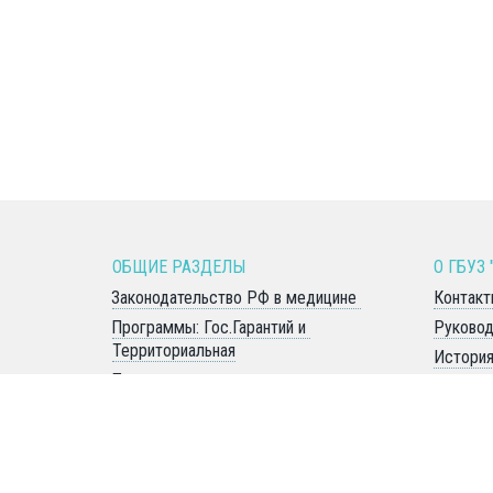
ОБЩИЕ РАЗДЕЛЫ 
О ГБУЗ 
Законодательство РФ в медицине 
Контакт
Программы: Гос.Гарантий и 
Руковод
Территориальная
Истори
Показатели доступности и качества 
Общая 
медицинской помощи
СОУТ
Права и обязанности пациентов 
Страхов
Лекарственное обеспечение 
Правила
Вышестоящие организации