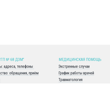
"ГП № 68 ДЗМ" 
МЕДИЦИНСКАЯ ПОМОЩЬ 
ы: адреса, телефоны 
Экстренные случаи
ство: обращения, приём
График работы врачей
я
Травматология
информация
Центр здоровья, школа здоров
Терапевтическая
ые компании
Хирургическая с урологией
 внутреннего распорядка
Консультативно-диагностическ