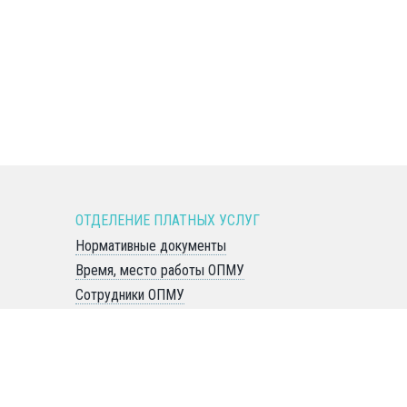
ОТДЕЛЕНИЕ ПЛАТНЫХ УСЛУГ
Нормативные документы
Время, место работы ОПМУ
Сотрудники ОПМУ
ья
Услуги ОПМУ
Единое окно (справки авто, оружие)
Медосмотры/профосмотры
ая
ДМС - пациентам