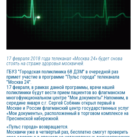
17 февраля 2018 года телеканал «Москва 24» будет снова
стоять на страже здоровья москвичей.
ГБУЗ "Городская поликлиника 68 ДЗМ" в очередной раз
примет участие в программе "Пульс города" телеканала
"Москва 24".
17 февраля, в рамках данной программы, врачи нашей
поликлиники будут вести прием пациентов во флагманском
многофункциональном центре "Мои документы".Напомним, в
середине января с.г. Сергей Собянин открыл первый в
Москве и России флагманский центр государственных услуг
«Мои документы», расположенный в торговом комплексе на
Пресненской набережной.
«Пульс города» возвращается.
Москвичи уже в четвёртый раз, бесплатно смогут проверить