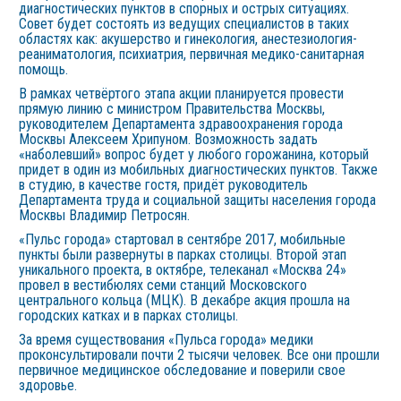
диагностических пунктов в спорных и острых ситуациях.
Совет будет состоять из ведущих специалистов в таких
областях как: акушерство и гинекология, анестезиология-
реаниматология, психиатрия, первичная медико-санитарная
помощь.
В рамках четвёртого этапа акции планируется провести
прямую линию с министром Правительства Москвы,
руководителем Департамента здравоохранения города
Москвы Алексеем Хрипуном. Возможность задать
«наболевший» вопрос будет у любого горожанина, который
придет в один из мобильных диагностических пунктов. Также
в студию, в качестве гостя, придёт руководитель
Департамента труда и социальной защиты населения города
Москвы Владимир Петросян.
«Пульс города» стартовал в сентябре 2017, мобильные
пункты были развернуты в парках столицы. Второй этап
уникального проекта, в октябре, телеканал «Москва 24»
провел в вестибюлях семи станций Московского
центрального кольца (МЦК). В декабре акция прошла на
городских катках и в парках столицы.
За время существования «Пульса города» медики
проконсультировали почти 2 тысячи человек. Все они прошли
первичное медицинское обследование и поверили свое
здоровье.