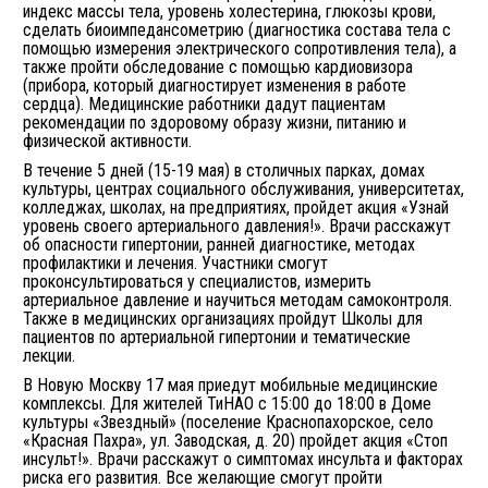
индекс массы тела, уровень холестерина, глюкозы крови,
сделать биоимпедансометрию (диагностика состава тела с
помощью измерения электрического сопротивления тела), а
также пройти обследование с помощью кардиовизора
(прибора, который диагностирует изменения в работе
сердца). Медицинские работники дадут пациентам
рекомендации по здоровому образу жизни, питанию и
физической активности.
В течение 5 дней (15-19 мая) в столичных парках, домах
культуры, центрах социального обслуживания, университетах,
колледжах, школах, на предприятиях, пройдет акция «Узнай
уровень своего артериального давления!». Врачи расскажут
об опасности гипертонии, ранней диагностике, методах
профилактики и лечения. Участники смогут
проконсультироваться у специалистов, измерить
артериальное давление и научиться методам самоконтроля.
Также в медицинских организациях пройдут Школы для
пациентов по артериальной гипертонии и тематические
лекции.
В Новую Москву 17 мая приедут мобильные медицинские
комплексы. Для жителей ТиНАО с 15:00 до 18:00 в Доме
культуры «Звездный» (поселение Краснопахорское, село
«Красная Пахра», ул. Заводская, д. 20) пройдет акция «Стоп
инсульт!». Врачи расскажут о симптомах инсульта и факторах
риска его развития. Все желающие смогут пройти