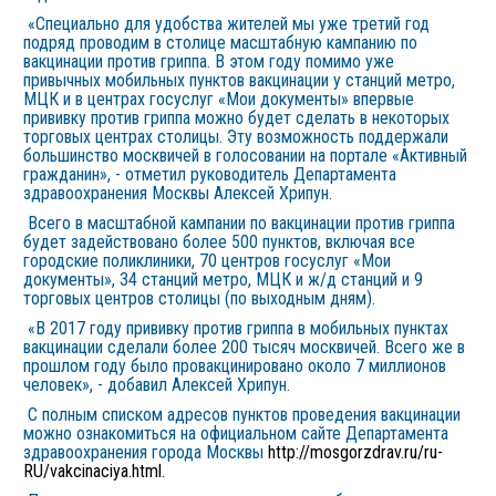
«Специально для удобства жителей мы уже третий год
подряд проводим в столице масштабную кампанию по
вакцинации против гриппа. В этом году помимо уже
привычных мобильных пунктов вакцинации у станций метро,
МЦК и в центрах госуслуг «Мои документы» впервые
прививку против гриппа можно будет сделать в некоторых
торговых центрах столицы. Эту возможность поддержали
большинство москвичей в голосовании на портале «Активный
гражданин», - отметил руководитель Департамента
здравоохранения Москвы Алексей Хрипун.
Всего в масштабной кампании по вакцинации против гриппа
будет задействовано более 500 пунктов, включая все
городские поликлиники, 70 центров госуслуг «Мои
документы», 34 станций метро, МЦК и ж/д станций и 9
торговых центров столицы (по выходным дням).
«В 2017 году прививку против гриппа в мобильных пунктах
вакцинации сделали более 200 тысяч москвичей. Всего же в
прошлом году было провакцинировано около 7 миллионов
человек», - добавил Алексей Хрипун.
С полным списком адресов пунктов проведения вакцинации
можно ознакомиться на официальном сайте Департамента
здравоохранения города Москвы
http://mosgorzdrav.ru/ru-
RU/vakcinaciya.html
.