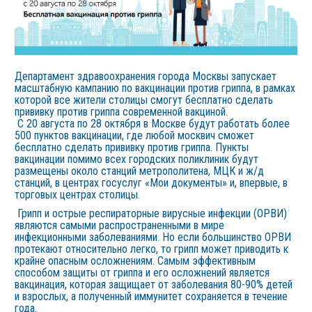
Департамент здравоохранения города Москвы запускает
масштабную кампанию по вакцинации против гриппа, в рамках
которой все жители столицы смогут бесплатно сделать
прививку против гриппа современной вакциной.
С 20 августа по 28 октября в Москве будут работать более
500 пунктов вакцинации, где любой москвич сможет
бесплатно сделать прививку против гриппа. Пункты
вакцинации помимо всех городских поликлиник будут
размещены около станций метрополитена, МЦК и ж/д
станций, в центрах госуслуг «Мои документы» и, впервые, в
торговых центрах столицы.
Грипп и острые респираторные вирусные инфекции (ОРВИ)
являются самыми распространенными в мире
инфекционными заболеваниями. Но если большинство ОРВИ
протекают относительно легко, то грипп может приводить к
крайне опасным осложнениям. Самым эффективным
способом защиты от гриппа и его осложнений является
вакцинация, которая защищает от заболевания 80-90% детей
и взрослых, а полученный иммунитет сохраняется в течение
года.