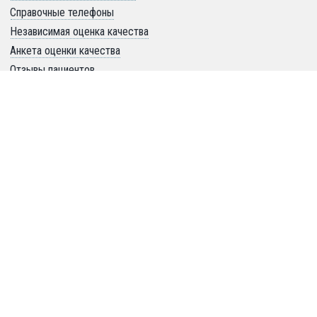
Справочные телефоны
Независимая оценка качества
Анкета оценки качества
Отзывы пациентов
Вопрос-ответ
Противодействие коррупции
О ГБУЗ "ГП № 68 ДЗМ" 
Контакты: адреса, телефоны 
Руководство: обращения, приём
История
Общая информация
СОУТ
Страховые компании
Правила внутреннего распорядка
Порядок прикрепления
Как записаться на прием